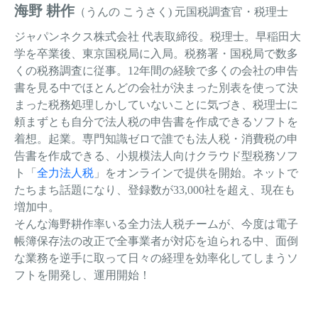
海野 耕作
（うんの こうさく)
元国税調査官・税理士
ジャパンネクス株式会社 代表取締役。税理士。早稲田大
学を卒業後、東京国税局に入局。税務署・国税局で数多
くの税務調査に従事。12年間の経験で多くの会社の申告
書を見る中でほとんどの会社が決まった別表を使って決
まった税務処理しかしていないことに気づき、税理士に
頼まずとも自分で法人税の申告書を作成できるソフトを
着想。起業。専門知識ゼロで誰でも法人税・消費税の申
告書を作成できる、小規模法人向けクラウド型税務ソフ
ト「
全力法人税
」をオンラインで提供を開始。ネットで
たちまち話題になり、登録数が33,000社を超え、現在も
増加中。
そんな海野耕作率いる全力法人税チームが、今度は電子
帳簿保存法の改正で全事業者が対応を迫られる中、面倒
な業務を逆手に取って日々の経理を効率化してしまうソ
フトを開発し、運用開始！