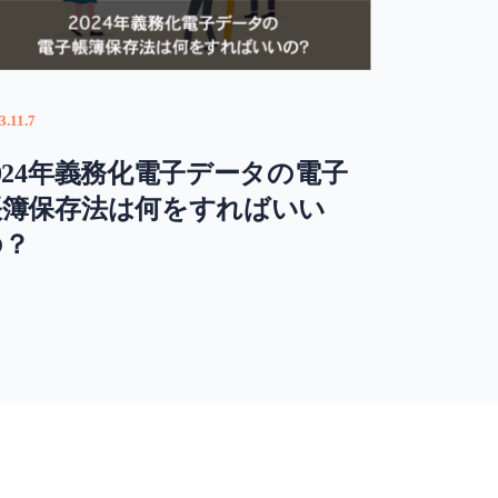
3.11.7
024年義務化電子データの電子
帳簿保存法は何をすればいい
の？