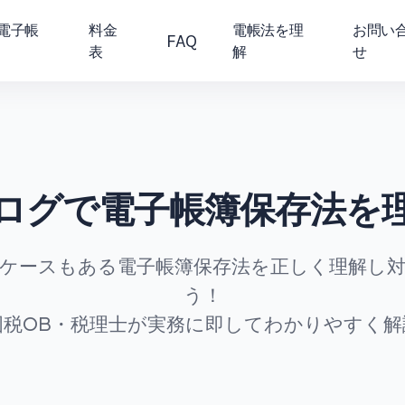
電子帳
料金
電帳法を理
お問い
FAQ
表
解
せ
ログで電子帳簿保存法を
ケースもある電子帳簿保存法を正しく理解し
う！
国税OB・税理士が実務に即してわかりやすく解